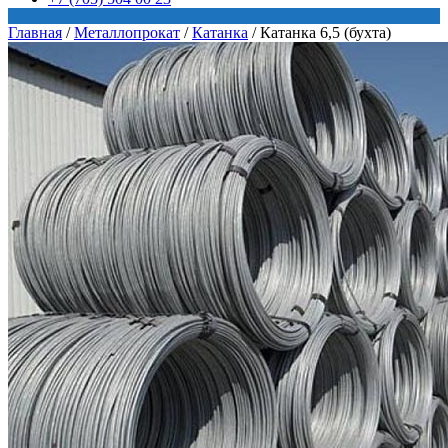
Главная
/
Металлопрокат
/
Катанка
/
Катанка 6,5 (бухта)