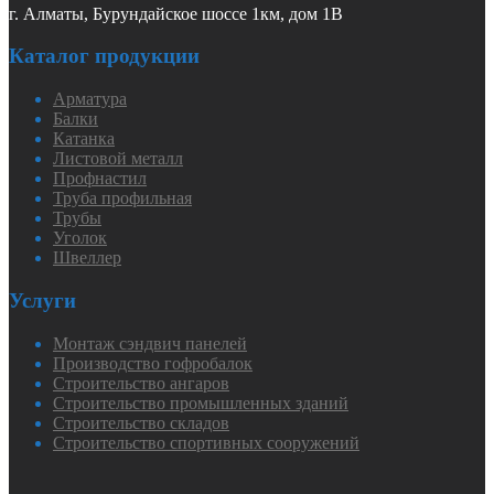
г. Алматы, Бурундайское шоссе 1км, дом 1В
Каталог продукции
Арматура
Балки
Катанка
Листовой металл
Профнастил
Труба профильная
Трубы
Уголок
Швеллер
Услуги
Монтаж сэндвич панелей
Производство гофробалок
Строительство ангаров
Строительство промышленных зданий
Строительство складов
Строительство спортивных сооружений