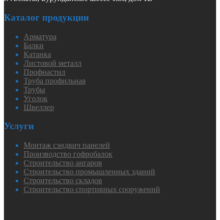
Каталог продукции
Арматура
Балки
Катанка
Листовой металл
Профнастил
Труба профильная
Трубы
Уголок
Швеллер
Услуги
Монтаж сэндвич панелей
Производство гофробалок
Строительство ангаров
Строительство промышленных зданий
Строительство складов
Строительство спортивных сооружений