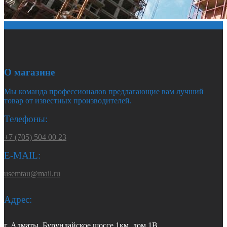
О магазине
Мы команда профессионалов предлагающие вам лучший
товар от известных производителей.
Телефоны:
+7 (705) 504 00 23
E-MAIL:
usemtau@mail.ru
Адрес:
г. Алматы, Бурундайское шоссе 1км, дом 1В