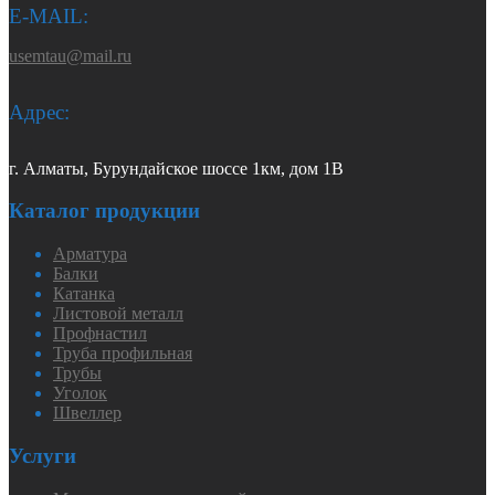
E-MAIL:
usemtau@mail.ru
Адрес:
г. Алматы, Бурундайское шоссе 1км, дом 1В
Каталог продукции
Арматура
Балки
Катанка
Листовой металл
Профнастил
Труба профильная
Трубы
Уголок
Швеллер
Услуги