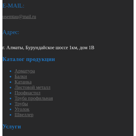
E-MAIL:
usemtau@mail.ru
Адрес:
г. Алматы, Бурундайское шоссе 1км, дом 1В
Каталог продукции
Арматура
Балки
Катанка
Листовой металл
Профнастил
Труба профильная
Трубы
Уголок
Швеллер
Услуги