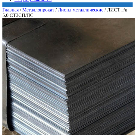
Главная
/
Металлопрокат
/
Листы металлические
/
ЛИСТ г/к
5,0 СТ3СП/ПС