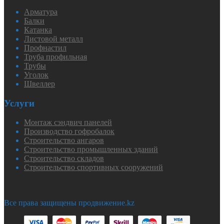
Арматура
Балки
Катанка
Листовой металл
Профнастил
Труба профильная
Трубы
Уголок
Швеллер
Услуги
Монтаж сэндвич панелей
Производство гофробалок
Строительство ангаров
Строительство промышленных зданий
Строительство складов
Строительство спортивных сооружений
Все права защищены продвижение.kz