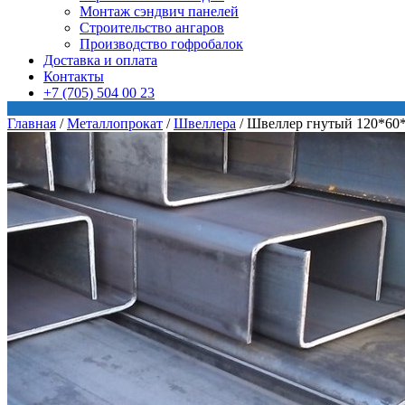
Монтаж сэндвич панелей
Строительство ангаров
Производство гофробалок
Доставка и оплата
Контакты
+7 (705) 504 00 23
Главная
/
Металлопрокат
/
Швеллера
/
Швеллер гнутый 120*60