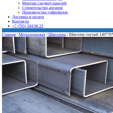
Монтаж сэндвич панелей
Строительство ангаров
Производство гофробалок
Доставка и оплата
Контакты
+7 (705) 504 00 23
Главная
/
Металлопрокат
/
Швеллера
/
Швеллер гнутый 140*70