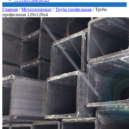
Главная
/
Металлопрокат
/
Труба профильная
/
Труба
профильная 120х120х4