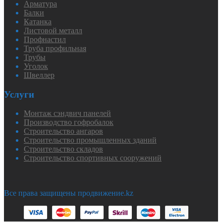
Арматура
Балки
Катанка
Листовой металл
Профнастил
Труба профильная
Трубы
Уголок
Швеллер
Услуги
Монтаж сэндвич панелей
Производство гофробалок
Строительство ангаров
Строительство промышленных зданий
Строительство складов
Строительство спортивных сооружений
Все права защищены продвижение.kz