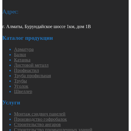
Адрес:
г. Алматы, Бурундайское шоссе 1км, дом 1В
Каталог продукции
Арматура
Балки
Катанка
Листовой металл
Профнастил
Труба профильная
Трубы
Уголок
Швеллер
Услуги
Монтаж сэндвич панелей
Производство гофробалок
Строительство ангаров
Строительство промышленных зданий