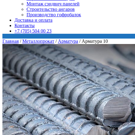
Монтаж сэндвич панелей
Строительство ангаров
Производство гофробалок
Доставка и оплата
Контакты
+7 (705) 504 00 23
Главная
/
Металлопрокат
/
Арматура
/
Арматура 10