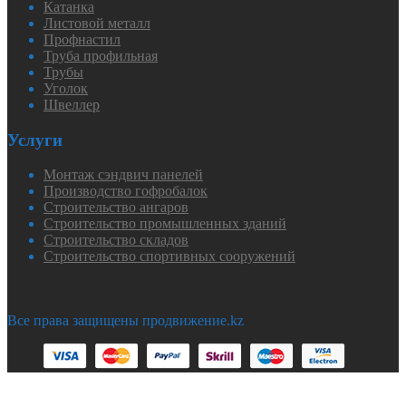
Катанка
Листовой металл
Профнастил
Труба профильная
Трубы
Уголок
Швеллер
Услуги
Монтаж сэндвич панелей
Производство гофробалок
Строительство ангаров
Строительство промышленных зданий
Строительство складов
Строительство спортивных сооружений
Все права защищены продвижение.kz