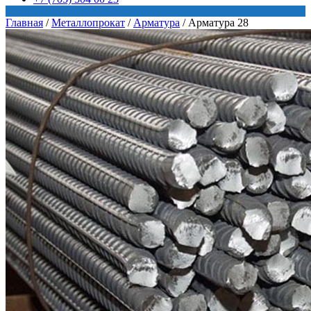
Главная
/
Металлопрокат
/
Арматура
/
Арматура 28