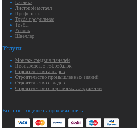
Катанка
Листовой металл
Профнастил
Труба профильная
Трубы
Уголок
Швеллер
Услуги
Монтаж сэндвич панелей
Производство гофробалок
Строительство ангаров
Строительство промышленных зданий
Строительство складов
Строительство спортивных сооружений
Все права защищены продвижение.kz