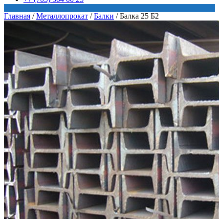
Главная
/
Металлопрокат
/
Балки
/
Балка 25 Б2