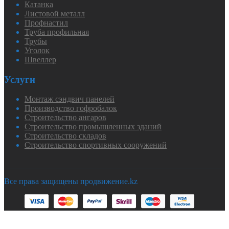
Катанка
Листовой металл
Профнастил
Труба профильная
Трубы
Уголок
Швеллер
Услуги
Монтаж сэндвич панелей
Производство гофробалок
Строительство ангаров
Строительство промышленных зданий
Строительство складов
Строительство спортивных сооружений
Все права защищены продвижение.kz