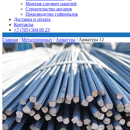
Монтаж сэндвич панелей
Строительство ангаров
Производство гофробалок
Доставка и оплата
Контакты
+7 (705) 504 00 23
Главная
/
Металлопрокат
/
Арматура
/
Арматура 12