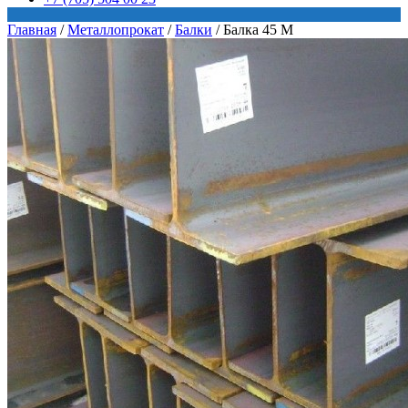
Главная
/
Металлопрокат
/
Балки
/
Балка 45 М