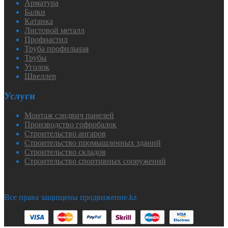
Арматура
Балки
Катанка
Листовой металл
Профнастил
Труба профильная
Трубы
Уголок
Швеллер
Услуги
Монтаж сэндвич панелей
Производство гофробалок
Строительство ангаров
Строительство промышленных зданий
Строительство складов
Строительство спортивных сооружений
Все права защищены продвижение.kz