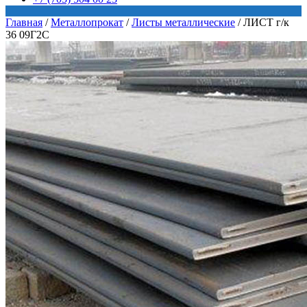
Главная
/
Металлопрокат
/
Листы металлические
/
ЛИСТ г/к
36 09Г2С