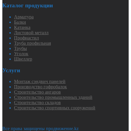
Каталог продукции
Арматура
Балки
Катанка
Листовой металл
Профнастил
Труба профильная
Трубы
Уголок
Швеллер
Услуги
Монтаж сэндвич панелей
Производство гофробалок
Строительство ангаров
Строительство промышленных зданий
Строительство складов
Строительство спортивных сооружений
Все права защищены продвижение.kz