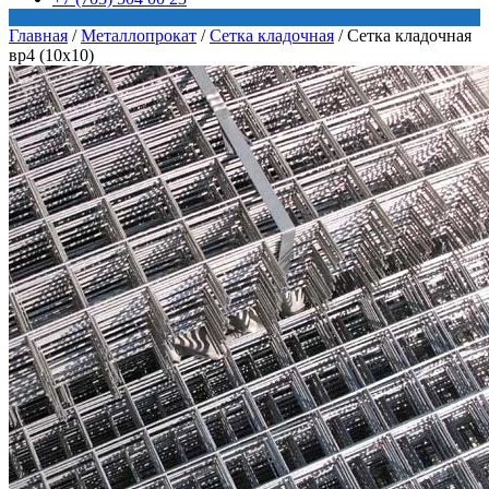
Главная
/
Металлопрокат
/
Сетка кладочная
/
Сетка кладочная
вр4 (10х10)