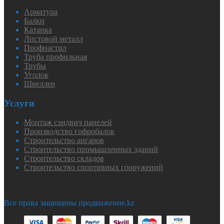
Арматура
Балки
Катанка
Листовой металл
Профнастил
Труба профильная
Трубы
Уголок
Швеллер
Услуги
Монтаж сэндвич панелей
Производство гофробалок
Строительство ангаров
Строительство промышленных зданий
Строительство складов
Строительство спортивных сооружений
Все права защищены продвижение.kz