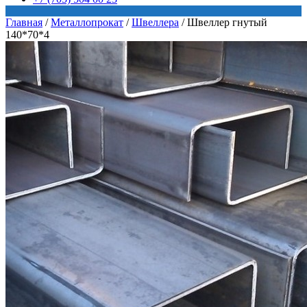
Главная
/
Металлопрокат
/
Швеллера
/
Швеллер гнутый
140*70*4