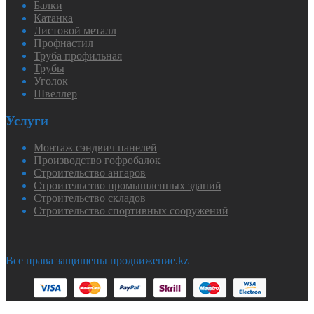
Балки
Катанка
Листовой металл
Профнастил
Труба профильная
Трубы
Уголок
Швеллер
Услуги
Монтаж сэндвич панелей
Производство гофробалок
Строительство ангаров
Строительство промышленных зданий
Строительство складов
Строительство спортивных сооружений
Все права защищены продвижение.kz