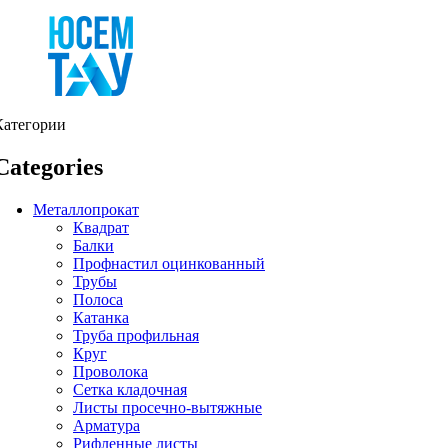
Категории
Categories
Металлопрокат
Квадрат
Балки
Профнастил оцинкованный
Трубы
Полоса
Катанка
Труба профильная
Круг
Проволока
Сетка кладочная
Листы просечно-вытяжные
Арматура
Рифленные листы