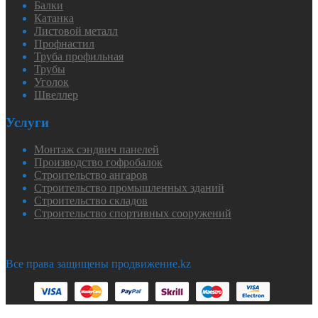
Балки
Катанка
Листовой металл
Профнастил
Труба профильная
Трубы
Уголок
Швеллер
Услуги
Монтаж сэндвич панелей
Производство гофробалок
Строительство ангаров
Строительство промышленных зданий
Строительство складов
Строительство спортивных сооружений
Все права защищены продвижение.kz