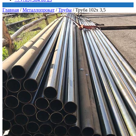
Главная
/
Металлопрокат
/
Трубы
/
Труба 102х 3,5