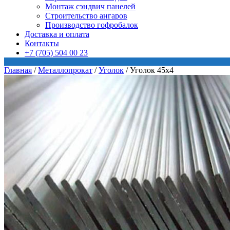
Монтаж сэндвич панелей
Строительство ангаров
Производство гофробалок
Доставка и оплата
Контакты
+7 (705) 504 00 23
Главная
/
Металлопрокат
/
Уголок
/
Уголок 45х4