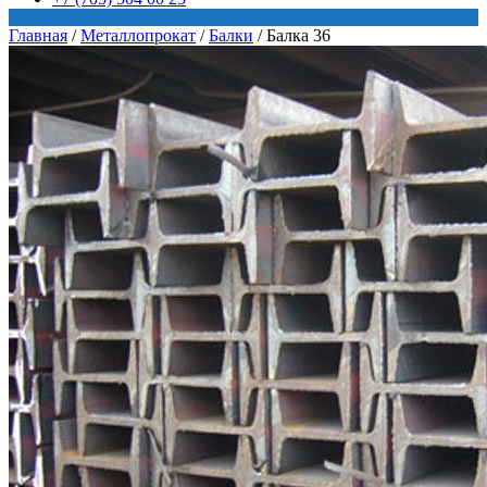
Главная
/
Металлопрокат
/
Балки
/
Балка 36