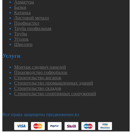
Арматура
Балки
Катанка
Листовой металл
Профнастил
Труба профильная
Трубы
Уголок
Швеллер
Услуги
Монтаж сэндвич панелей
Производство гофробалок
Строительство ангаров
Строительство промышленных зданий
Строительство складов
Строительство спортивных сооружений
Все права защищены продвижение.kz