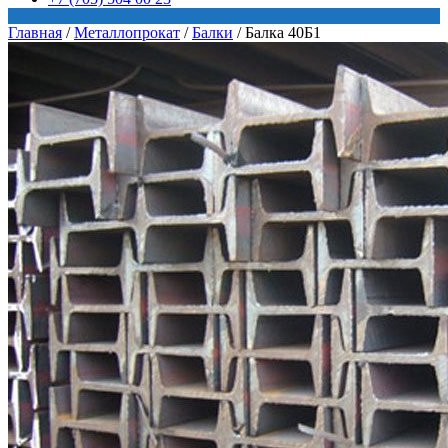
Главная
/
Металлопрокат
/
Балки
/
Балка 40Б1