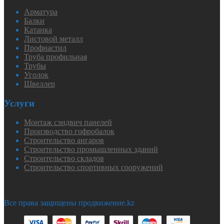
Арматура
Балки
Катанка
Листовой металл
Профнастил
Труба профильная
Трубы
Уголок
Швеллер
Услуги
Монтаж сэндвич панелей
Производство гофробалок
Строительство ангаров
Строительство промышленных зданий
Строительство складов
Строительство спортивных сооружений
Все права защищены продвижение.kz